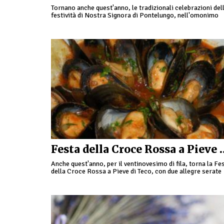
Tornano anche quest'anno, le tradizionali celebrazioni del
festività di Nostra Signora di Pontelungo, nell'omonimo
quartiere. Una giornata all'insegna delle celebrazioni; si
parte con la Santa Messa Solenne …
Festa della Croce 
Anche quest'anno, per il ventinovesimo di fila, torna la Fe
della Croce Rossa a Pieve di Teco, con due allegre serate
tra musica e buon …