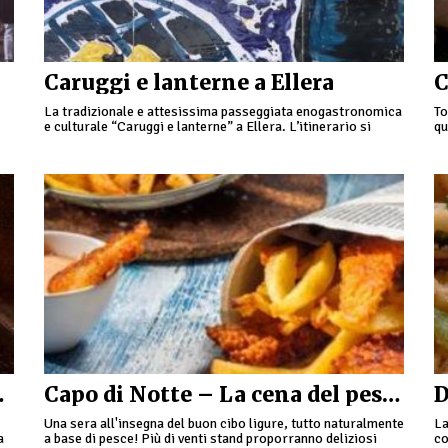
Caruggi e lanterne a Ellera
C
La tradizionale e attesissima passeggiata enogastronomica
To
e culturale “Caruggi e lanterne” a Ellera. L’itinerario si
qu
a
snoda lungo i caruggi appunto, del caratteristico borgo
ma
ligure: gli abitanti …
a a Coldirodi
Capo di Notte – La cena del pescatore ad Albisola Superiore
Una sera all'insegna del buon cibo ligure, tutto naturalmente
La
a
a base di pesce! Più di venti stand proporranno deliziosi
co