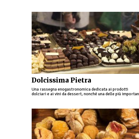
colpi di birra …
Dolcissima Pietra
Una rassegna enogastronomica dedicata ai prodotti
dolciari e ai vini da dessert, nonché una delle più importan
manifestazioni dolciarie della Liguria; Dolcissima
è esposizione ma anche …