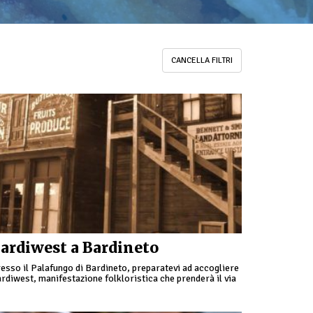
CANCELLA FILTRI
ardiwest a Bardineto
esso il Palafungo di Bardineto, preparatevi ad accogliere
rdiwest, manifestazione folkloristica che prenderà il via
bato mattina con la gara tappa Regionale Trofeo Liguria
18. Sabato …