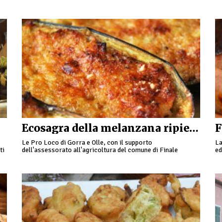
menù da gustare comodamente seduti, oppure …
al
m
Ecosagra della melanzana ripiena a Gorra
F
Le Pro Loco di Gorra e Olle, con il supporto
La
ti
dell'assessorato all'agricoltura del comune di Finale
ed
Ligure, organizzano l'Ecosagra della melanzana ripiena e la
“F
rassegna …