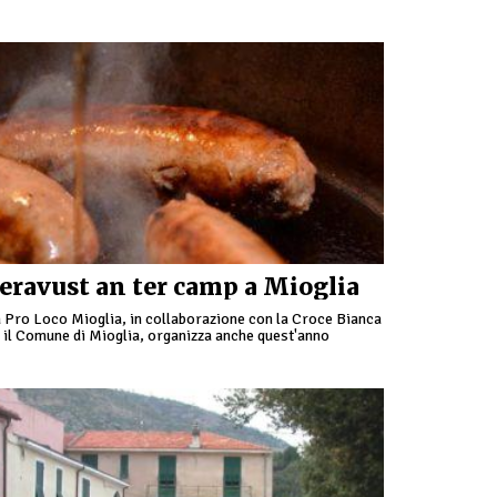
 buon cibo ligure rivisitato in versione senza glutine, con
usica …
eravust an ter camp a Mioglia
 Pro Loco Mioglia, in collaborazione con la Croce Bianca
 il Comune di Mioglia, organizza anche quest'anno
eravust an ter camp”. Dalle 12 alle 24 …