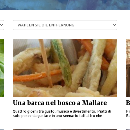
Una barca nel bosco a Mallare
B
Quattro giorni tra gusto, musica e divertimento. Piatti di
Pr
solo pesce da gustare in uno scenario tutt'altro che
Ba
marittimo: tra le colline di Mallare, circondati da …
sa
20