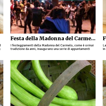
Festa della Madonna del Carmelo a Verdeggia
d
I festeggiamenti della Madonna del Carmelo, come è ormai
La
:
tradizione da anni, inaugurano una serie di appuntamenti
in
estivi che trovano sede a Verdeggia, frazione di …
ev