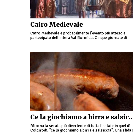
Cairo Medievale
Cairo Medievale è probabilmente l'evento più atteso e
partecipato dell'intera Val Bormida. Cinque giornate di
stand enogastronomici, che grazie all'organizzazione dell
Pro Loco Città di Cairo Montenotte, potete …
Ce la giochiamo a birra e salsicci
Ritorna la serata più divertente di tutta l'estate in quel di
Coldirodi: "ce la giochiamo a birra e salsiccia". Una sfida 