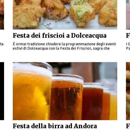
Festa dei friscioi a Dolceacqua
F
ta
È ormai tradizione chiudere la programmazione degli eventi
I 
estivi di Dolceacqua con la Festa dei Friscioi, sagra che
Pa
vede protagoniste le tipiche frittelle di zucchina, …
ra
Festa della birra ad Andora
F