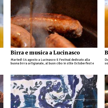
Birra e musica a Lucinasco
B
Martedì 14 agosto a Lucinasco il Festival dedicato alla
Du
buona birra artigianale, al buon cibo in stile Octoberfest e
so
e
tanta tanta tanta musica e voglia …
de