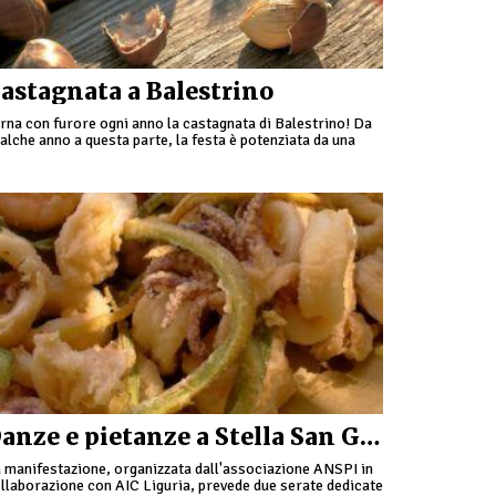
astagnata a Balestrino
rna con furore ogni anno la castagnata di Balestrino! Da
alche anno a questa parte, la festa è potenziata da una
ssiccia dose di rock. La migliore cucina tipica …
Danze e pietanze a Stella San Giovanni
 manifestazione, organizzata dall'associazione ANSPI in
llaborazione con AIC Liguria, prevede due serate dedicate