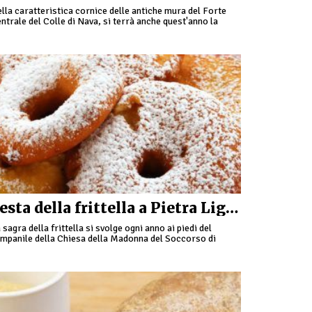
lla caratteristica cornice delle antiche mura del Forte
ntrale del Colle di Nava, si terrà anche quest'anno la
sta della Croce Bianca, che dal 1991 …
Festa della frittella a Pietra Ligure
 sagra della frittella si svolge ogni anno ai piedi del
mpanile della Chiesa della Madonna del Soccorso di
etra Ligure ed è organizzata due volte l'anno; in …