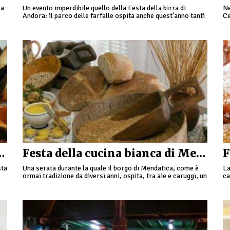
la
Un evento imperdibile quello della Festa della birra di
Ne
Andora: il parco delle farfalle ospita anche quest'anno tanti
Ce
stand enogastronomici. Tante le varietà di birre provenienti
Fe
…
Rossa a Pieve di Teco
Festa della cucina bianca di Mendatica
sta
Una serata durante la quale il borgo di Mendatica, come è
La
ormai tradizione da diversi anni, ospita, tra aie e caruggi, un
ca
itinerario gastronomico alla scoperta delle …
Pi