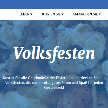
LEBEN
KOSTEN SIE
ERFORCHEN SIE
GESCHMACK DER RIVIERA
SUCHE
Restaurants
Typische Ligurische Produkte
Volksfesten
DIE S
MP 
Kosten Sie alle Geschmäcke der Riviera und entdecken Sie alle
PA
LI
Volksfesten, die sie bietet….gutes Essen und Spaß für jeden
Geschmack!