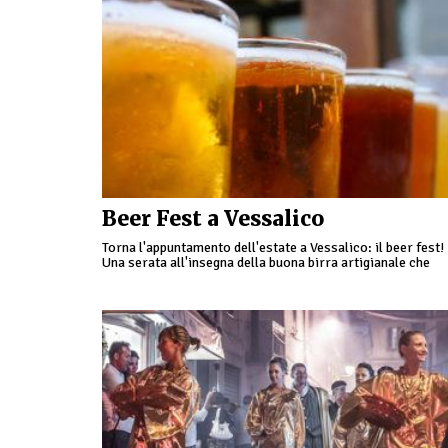
Beer Fest a Vessalico
Torna l'appuntamento dell'estate a Vessalico: il beer fest!
Una serata all'insegna della buona birra artigianale che
scorrerà a fiumi, accompagnata dagli ottimi panini e carn
grigliata …