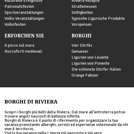
Kulturelle Ereignisse
Riviera Rezepte
Patronatsfesten
Straßenessen
Sportveranstaltungen
Süßigkeiten
Volks Veranstaltungen
Typische Ligurische Produkte
Volksfesten
Vorspeisen
ERFORCHEN SIE
BORGHI
A picco sul mare
Vier Dörfer
Roccaforti medievali
Genueser
Ligurien von Levante
Ligurien von Ponente
Die schönste Dörfer Italien
Orange Fahnen
BORGHI DI RIVIERA
Scopri i borghi più belli della Riviera. Dal mare all’entroterra potrai
trovare angoli nascosti di bellezza infinita.
Borghi di Riviera è il punto di riferimento per organizzare la tua
vacanza prenotando alberghi, servizi ed esperienze selezionate da chi
vive il territorio.
Vivi la tua vacanza nella Liguria più nascosta e più vera,