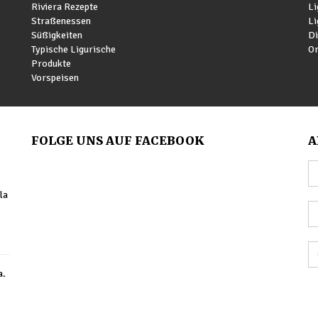
Riviera Rezepte
Li
Straßenessen
Li
Süßigkeiten
Di
Typische Ligurische
Or
Produkte
Vorspeisen
FOLGE UNS AUF FACEBOOK
A
la
a.