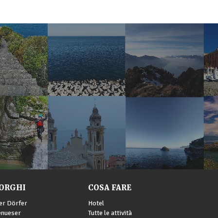
ORGHI
COSA FARE
er Dörfer
Hotel
enueser
Tutte le attività