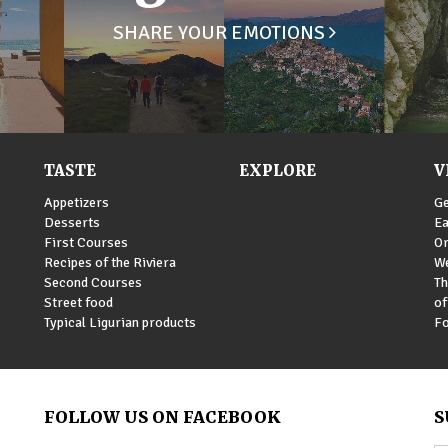
SHARE YOUR EMOTIONS
TASTE
EXPLORE
V
Appetizers
Ge
Desserts
Ea
First Courses
Or
Recipes of the Riviera
We
Second Courses
Th
Street food
of
Typical Ligurian products
Fo
FOLLOW US ON FACEBOOK
S