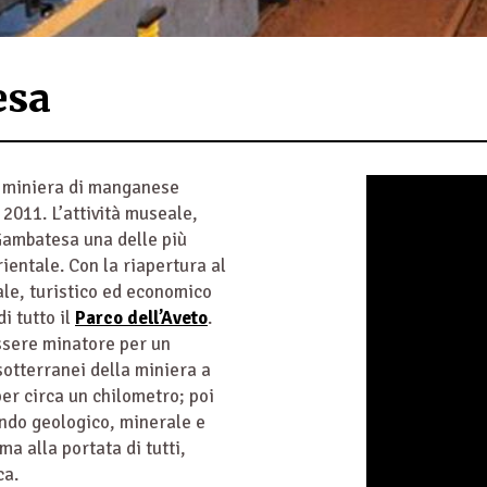
esa
e miniera di manganese
 2011. L’attività museale,
 Gambatesa una delle più
rientale. Con la riapertura al
rale, turistico ed economico
di tutto il
Parco dell’Aveto
.
ssere minatore per un
sotterranei della miniera a
per circa un chilometro; poi
ondo geologico, minerale e
a alla portata di tutti,
ca.