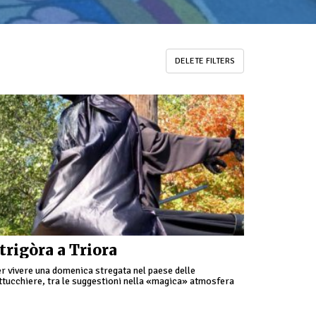
DELETE FILTERS
trigòra a Triora
r vivere una domenica stregata nel paese delle
ttucchiere, tra le suggestioni nella «magica» atmosfera
ll’antico borgo di Triora. Scopo dell'evento Strigòra è
ello di rivalutare …