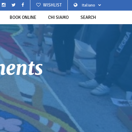
WISHLIST
BOOK ONLINE
CHI SIAMO
SEARCH
ments
BEAUTIFUL VILLAGES OF ITALY
 NATALE CORRE A POGGIO
PREVI (PRIESTS)
ATORI TEATRALI A BORGIO
WESTERN LIGURIA
STROSCIA
VEREZZI