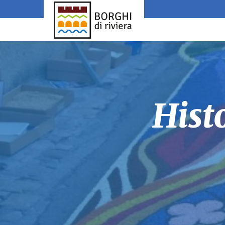
EVENTS
RECIPES OF THE RIVIERA
VILLAGES OF THE RIVIERA
Concerts
Appetizers
Genoa area
Cultural events
Desserts
Eastern Liguria
Folklore events
First Courses
Orange Flags
Hist
Food festivals
Second Courses
Western Liguria
Historical Reenactments
Street food
The most beautiful villages of Italy
Saint Celebrations
Four villages
ALL RECIPES
Sport Events
ALL VILLAGES
ALL EVENTS