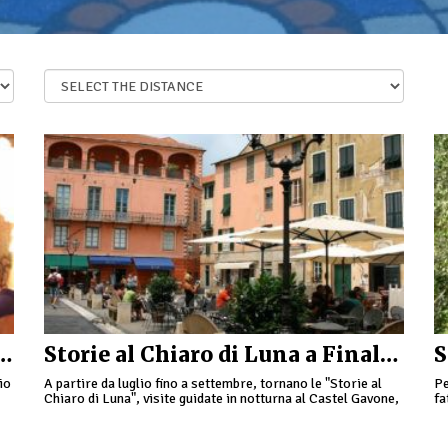
iaggio nel Medioevo a Finale Ligure
Storie al Chiaro di Luna a Finalborgo
S
io
A partire da luglio fino a settembre, tornano le "Storie al
Pe
Chiaro di Luna", visite guidate in notturna al Castel Gavone,
fa
,
antica residenza dei Marchesi del …
de
qu