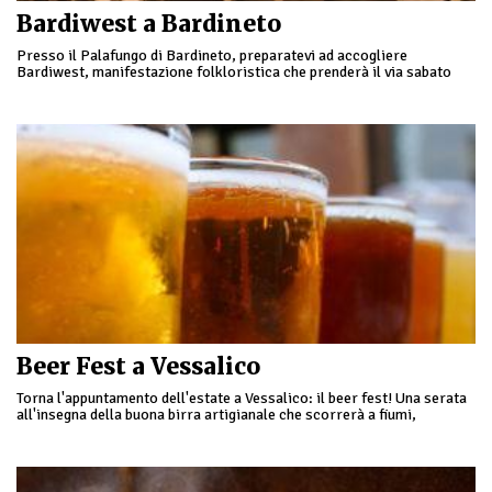
Bardiwest a Bardineto
Presso il Palafungo di Bardineto, preparatevi ad accogliere
Bardiwest, manifestazione folkloristica che prenderà il via sabato
mattina con la gara tappa Regionale Trofeo Liguria 2018. Sabato …
Beer Fest a Vessalico
Torna l'appuntamento dell'estate a Vessalico: il beer fest! Una serata
all'insegna della buona birra artigianale che scorrerà a fiumi,
accompagnata dagli ottimi panini e carne grigliata …