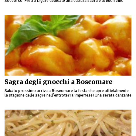
Soccorso Pietra Ligure dedicate alla cultura sacra e al buon cibo
locale, con specialità liguri …
Sagra degli gnocchi a Boscomare
Sabato prossimo arriva a Boscomare la festa che apre ufficialmente
la stagione delle sagre nell'entroterra imperiese! Una serata danzante
e gastronomica, con tanti stand enogastronomici che …