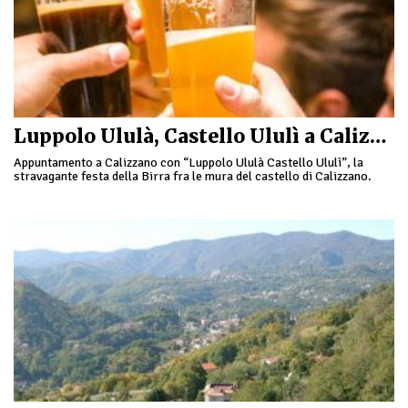
Luppolo Ululà, Castello Ululì a Calizzano
Appuntamento a Calizzano con “Luppolo Ululà Castello Ululì”, la
stravagante festa della Birra fra le mura del castello di Calizzano.
Alle 20 le cucine si apriranno per …