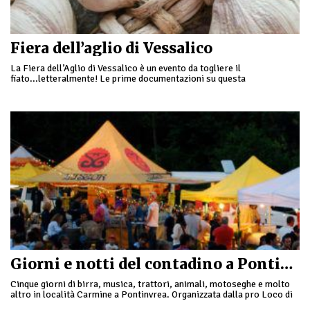
Fiera dell’aglio di Vessalico
La Fiera dell’Aglio di Vessalico è un evento da togliere il
fiato...letteralmente! Le prime documentazioni su questa
antichissima fiera si hanno addirittura nel XVIII secolo, ed …
Giorni e notti del contadino a Pontinvrea
Cinque giorni di birra, musica, trattori, animali, motoseghe e molto
altro in località Carmine a Pontinvrea. Organizzata dalla pro Loco di
Pontinvrea con il patrocinio del Comune di Pontinvrea, in …