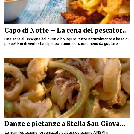
Capo di Notte – La cena del pescatore ad Albisola Superiore
Una sera all'insegna del buon cibo ligure, tutto naturalmente a base di
pesce! Più di venti stand proporranno deliziosi menù da gustare
comodamente seduti, oppure …
Danze e pietanze a Stella San Giovanni
La manifestazione, organizzata dall'associazione ANSPI in