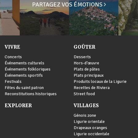
PARTAGEZ VOS ÉMOTIONS
VIVRE
GOÛTER
Concerts
Desserts
Événements culturels
Hors-d’œuvre
Événements folkloriques
Plats de pâtes
Événements sportifs
Plats principaux
Festivals
Produits locaux de la Ligurie
Fêtes du saint patron
Recettes de Riviera
Reconstitutions historiques
Street food
EXPLORER
VILLAGES
Génois zone
Ligurie orientale
Drapeaux oranges
Ligurie occidentale