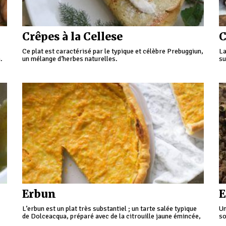
Crêpes à la Cellese
C
Ce plat est caractérisé par le typique et célèbre Prebuggiun,
La
.
un mélange d’herbes naturelles.
su
Erbun
E
L’erbun est un plat très substantiel ; un tarte salée typique
Un
de Dolceacqua, préparé avec de la citrouille jaune émincée,
so
avec de la polenta, et aromatisé avec un poireau émincé.
Tr