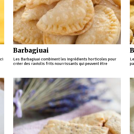
Barbagiuai
B
ci
Les Barbagiuai combinent les ingrédients horticoles pour
Le
créer des raviolis frits nourrissants qui peuvent être
pa
appréciés à la fois chauds et froids comme les agriculteurs
su
faisaient dans le passé.
se