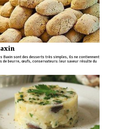
axin
s Baxin sont des desserts très simples, ils ne contiennent
s de beurre, œufs, conservateurs: leur saveur résulte du
cre, miel, citron, avec un fort accent de fenouil
lvatique.