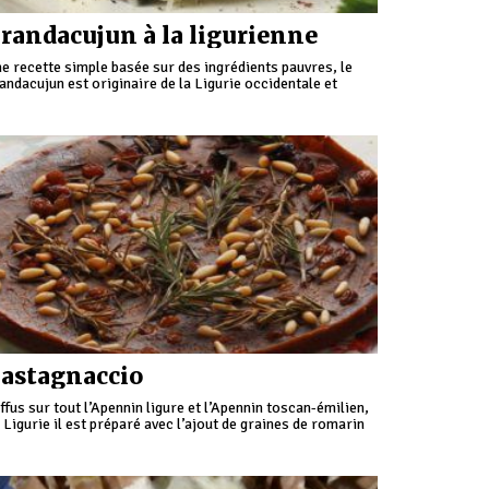
randacujun à la ligurienne
e recette simple basée sur des ingrédients pauvres, le
andacujun est originaire de la Ligurie occidentale et
core aujourd’hui il est consommé principalement dans la
gion de Savone et Imperia.
astagnaccio
ffus sur tout l’Apennin ligure et l’Apennin toscan-émilien,
 Ligurie il est préparé avec l’ajout de graines de romarin
 de fenouil sauvage.