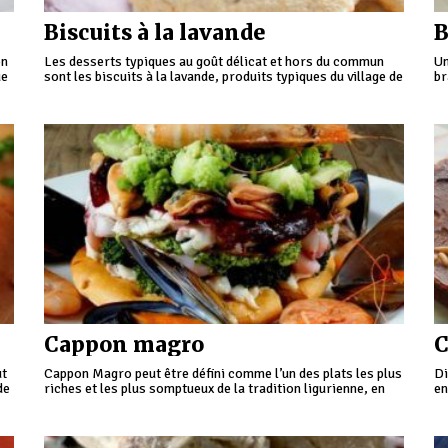
Biscuits à la lavande
B
on
Les desserts typiques au goût délicat et hors du commun
Un
ue
sont les biscuits à la lavande, produits typiques du village de
br
Lingueglietta, à servir avec du thé et des tisanes.
en
ré
Cappon magro
C
ut
Cappon Magro peut être défini comme l’un des plats les plus
Di
de
riches et les plus somptueux de la tradition ligurienne, en
en
particulier génoise.
et