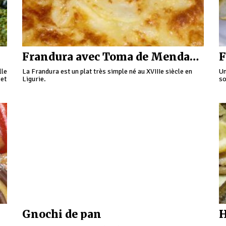
Frandura avec Toma de Mendatica
F
lle
La Frandura est un plat très simple né au XVIIIe siècle en
Un
 et
Ligurie.
so
.
de
Gnochi de pan