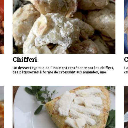
Chifferi
C
Un dessert typique de Finale est représenté par les chifferi,
La
des pâtisseries à forme de croissant aux amandes; une
ci
recette bien sûr végétarienne et en plus sans gluten!
br