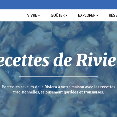
VIVRE
GOÛTER
EXPLORER
RÉSE
GOÛT DEL RIVIERA
RECHERCHE
Produits locaux de la Ligurie
Restaurants
FEST
cettes de Rivi
MEDITERR
LES PLU
SOLL
L
Portez les saveurs de la Riviera à votre maison avec les recettes
traditionnelles, jalousement gardées et transmises.