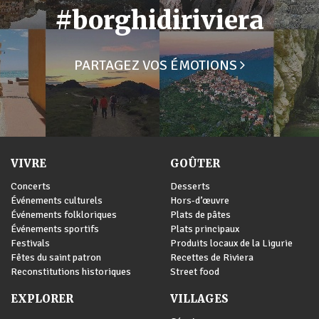
#borghidiriviera
PARTAGEZ VOS ÉMOTIONS
VIVRE
GOÛTER
Concerts
Desserts
Événements culturels
Hors-d’œuvre
Événements folkloriques
Plats de pâtes
Événements sportifs
Plats principaux
Festivals
Produits locaux de la Ligurie
Fêtes du saint patron
Recettes de Riviera
Reconstitutions historiques
Street food
EXPLORER
VILLAGES