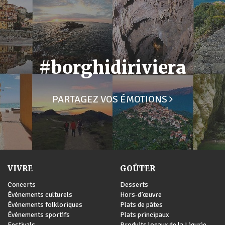
#borghidiriviera
PARTAGEZ VOS ÉMOTIONS
VIVRE
GOÛTER
Concerts
Desserts
Événements culturels
Hors-d’œuvre
Événements folkloriques
Plats de pâtes
Événements sportifs
Plats principaux
Festivals
Produits locaux de la Ligurie