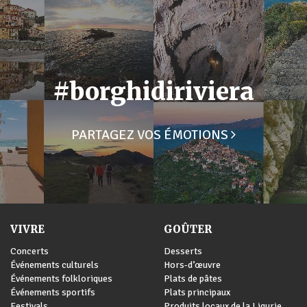
#borghidiriviera
PARTAGEZ VOS ÉMOTIONS
VIVRE
GOÛTER
Concerts
Desserts
Événements culturels
Hors-d’œuvre
Événements folkloriques
Plats de pâtes
Événements sportifs
Plats principaux
Festivals
Produits locaux de la Ligurie