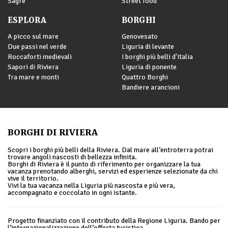
Sagre
Street food
ESPLORA
BORGHI
A picco sul mare
Genovesato
Due passi nel verde
Liguria di levante
Roccaforti medievali
I borghi più belli d'Italia
Sapori di Riviera
Liguria di ponente
Tra mare e monti
Quattro Borghi
Bandiere arancioni
BORGHI DI RIVIERA
Scopri i borghi più belli della Riviera. Dal mare all’entroterra potrai
trovare angoli nascosti di bellezza infinita.
Borghi di Riviera è il punto di riferimento per organizzare la tua
vacanza prenotando alberghi, servizi ed esperienze selezionate da chi
vive il territorio.
Vivi la tua vacanza nella Liguria più nascosta e più vera,
accompagnato e coccolato in ogni istante.
Progetto finanziato con il contributo della Regione Liguria. Bando per
l’internazionalizzazione dell’offerta turistica.