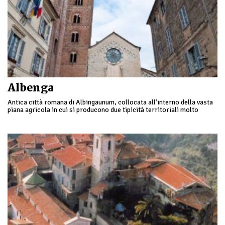
Albenga
Antica città romana di Albingaunum, collocata all’interno della vasta
piana agricola in cui si producono due tipicità territoriali molto
conosciute, gli asparagi caratterizzati da un colore viola e i carciofi
spinosi, entrambi riconosciuti tra le eccellenze regionali.