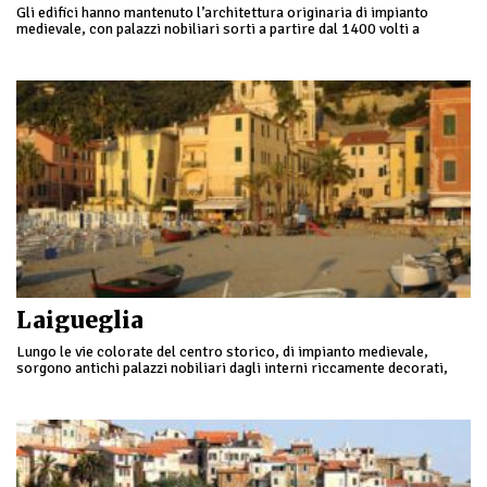
Gli edifici hanno mantenuto l’architettura originaria di impianto
medievale, con palazzi nobiliari sorti a partire dal 1400 volti a
testimoniare l’importanza acquisita dal borgo con il passare dei
secoli.
Laigueglia
Lungo le vie colorate del centro storico, di impianto medievale,
sorgono antichi palazzi nobiliari dagli interni riccamente decorati,
alcuni trasformati in piacevoli strutture ricettive.