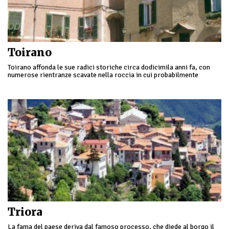
Toirano
Toirano affonda le sue radici storiche circa dodicimila anni fa, con
numerose rientranze scavate nella roccia in cui probabilmente
abitarono le popolazioni primitive dei liguri, a partire dall’ultima
glaciazione…
Triora
La fama del paese deriva dal famoso processo, che diede al borgo il