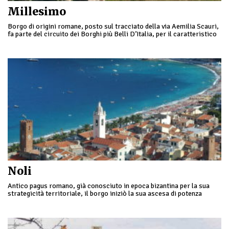
Millesimo
Borgo di origini romane, posto sul tracciato della via Aemilia Scauri,
fa parte del circuito dei Borghi più Belli D’Italia, per il caratteristico
tessuto del suo centro storico ed importanti esempi architettonici di
stampo feudale sviluppatosi nel Duecento.
Noli
Antico pagus romano, già conosciuto in epoca bizantina per la sua
strategicità territoriale, il borgo iniziò la sua ascesa di potenza
marinara partecipando alla prima crociata.