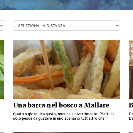
Una barca nel bosco a Mallare
B
Quattro giorni tra gusto, musica e divertimento. Piatti di
Pr
solo pesce da gustare in uno scenario tutt'altro che
Ba
marittimo: tra le colline di Mallare, circondati da …
sa
20