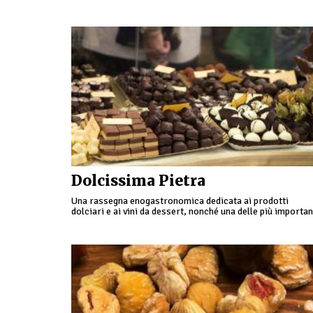
colpi di birra …
Dolcissima Pietra
Una rassegna enogastronomica dedicata ai prodotti
dolciari e ai vini da dessert, nonché una delle più importan
manifestazioni dolciarie della Liguria; Dolcissima
è esposizione ma anche …