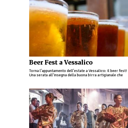
Beer Fest a Vessalico
Torna l'appuntamento dell'estate a Vessalico: il beer fest!
Una serata all'insegna della buona birra artigianale che
scorrerà a fiumi, accompagnata dagli ottimi panini e carn
grigliata …