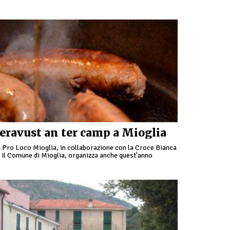
 buon cibo ligure rivisitato in versione senza glutine, con
usica …
eravust an ter camp a Mioglia
 Pro Loco Mioglia, in collaborazione con la Croce Bianca
 il Comune di Mioglia, organizza anche quest'anno
eravust an ter camp”. Dalle 12 alle 24 …