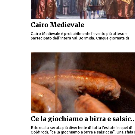
Cairo Medievale
Cairo Medievale è probabilmente l'evento più atteso e
partecipato dell'intera Val Bormida. Cinque giornate di
stand enogastronomici, che grazie all'organizzazione dell
Pro Loco Città di Cairo Montenotte, potete …
Ce la giochiamo a birra e salsicci
Ritorna la serata più divertente di tutta l'estate in quel di
Coldirodi: "ce la giochiamo a birra e salsiccia". Una sfida 