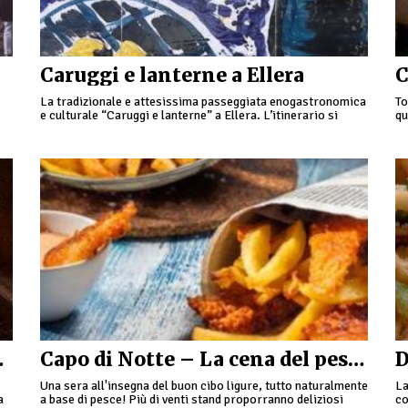
Caruggi e lanterne a Ellera
C
La tradizionale e attesissima passeggiata enogastronomica
To
e culturale “Caruggi e lanterne” a Ellera. L’itinerario si
qu
a
snoda lungo i caruggi appunto, del caratteristico borgo
ma
ligure: gli abitanti …
a a Coldirodi
Capo di Notte – La cena del pescatore ad Albisola Superiore
Una sera all'insegna del buon cibo ligure, tutto naturalmente
La
a
a base di pesce! Più di venti stand proporranno deliziosi
co