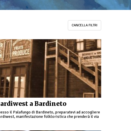
CANCELLA FILTRI
ardiwest a Bardineto
esso il Palafungo di Bardineto, preparatevi ad accogliere
rdiwest, manifestazione folkloristica che prenderà il via
bato mattina con la gara tappa Regionale Trofeo Liguria
18. Sabato …