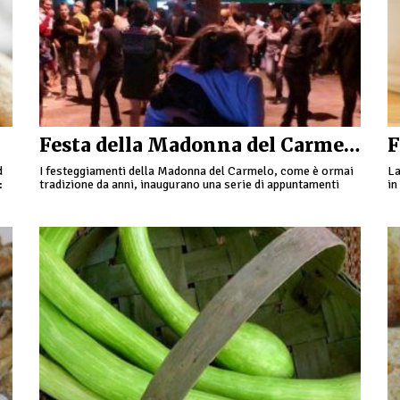
Festa della Madonna del Carmelo a Verdeggia
d
I festeggiamenti della Madonna del Carmelo, come è ormai
La
:
tradizione da anni, inaugurano una serie di appuntamenti
in
estivi che trovano sede a Verdeggia, frazione di …
ev