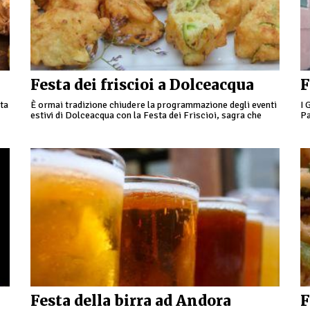
Festa dei friscioi a Dolceacqua
F
ta
È ormai tradizione chiudere la programmazione degli eventi
I 
estivi di Dolceacqua con la Festa dei Friscioi, sagra che
Pa
vede protagoniste le tipiche frittelle di zucchina, …
ra
Festa della birra ad Andora
F