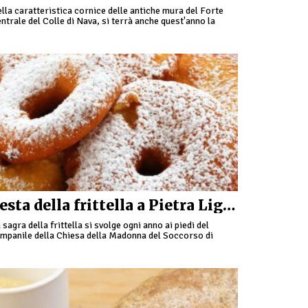
lla caratteristica cornice delle antiche mura del Forte
ntrale del Colle di Nava, si terrà anche quest'anno la
sta della Croce Bianca, che dal 1991 …
Festa della frittella a Pietra Ligure
 sagra della frittella si svolge ogni anno ai piedi del
mpanile della Chiesa della Madonna del Soccorso di
etra Ligure ed è organizzata due volte l'anno; in …