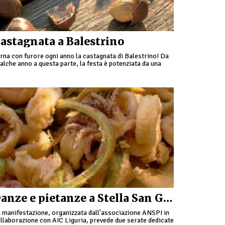
astagnata a Balestrino
rna con furore ogni anno la castagnata di Balestrino! Da
alche anno a questa parte, la festa è potenziata da una
ssiccia dose di rock. La migliore cucina tipica …
Danze e pietanze a Stella San Giovanni
 manifestazione, organizzata dall'associazione ANSPI in
llaborazione con AIC Liguria, prevede due serate dedicate