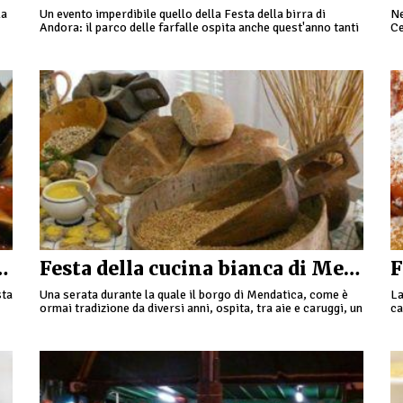
la
Un evento imperdibile quello della Festa della birra di
Ne
Andora: il parco delle farfalle ospita anche quest'anno tanti
Ce
stand enogastronomici. Tante le varietà di birre provenienti
Fe
…
Rossa a Pieve di Teco
Festa della cucina bianca di Mendatica
sta
Una serata durante la quale il borgo di Mendatica, come è
La
ormai tradizione da diversi anni, ospita, tra aie e caruggi, un
ca
itinerario gastronomico alla scoperta delle …
Pi