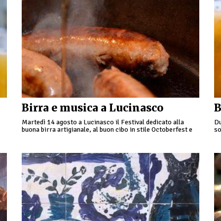
Birra e musica a Lucinasco
B
Martedì 14 agosto a Lucinasco il Festival dedicato alla
Du
buona birra artigianale, al buon cibo in stile Octoberfest e
so
e
tanta tanta tanta musica e voglia …
de