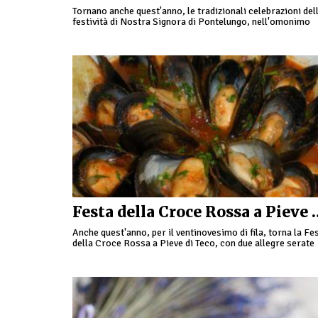
Tornano anche quest'anno, le tradizionali celebrazioni del
festività di Nostra Signora di Pontelungo, nell'omonimo
quartiere. Una giornata all'insegna delle celebrazioni; si
parte con la Santa Messa Solenne …
Festa della Croce 
Anche quest'anno, per il ventinovesimo di fila, torna la Fe
della Croce Rossa a Pieve di Teco, con due allegre serate
tra musica e buon …