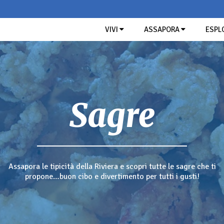
VIVI
ASSAPORA
ESPL
COSA FARE
GUSTO DI RIVIERA
I NOSTRI CONSIGLI
CERCA NEL SI
Cultura
Prodotti tipici liguri
A picco sul mare
Gusto
Ristoranti
Due passi nel verde
Hotel
Roccaforti medievali
Sagre
GREE
I BO
Outdoor
Sapori di Riviera
Tra mare e monti
TUTTE LE ATTIVITÀ
TUTTI GLI ITINERARI
PESTO D
Assapora le tipicità della Riviera e scopri tutte le sagre che ti
propone…buon cibo e divertimento per tutti i gusti!