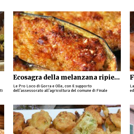
menù da gustare comodamente seduti, oppure …
al
m
Ecosagra della melanzana ripiena a Gorra
F
Le Pro Loco di Gorra e Olle, con il supporto
La
ti
dell'assessorato all'agricoltura del comune di Finale
ed
Ligure, organizzano l'Ecosagra della melanzana ripiena e la
“F
rassegna …