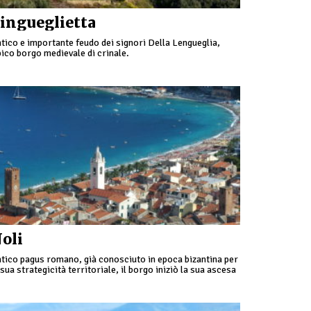
ingueglietta
tico e importante feudo dei signori Della Lengueglia,
pico borgo medievale di crinale.
oli
tico pagus romano, già conosciuto in epoca bizantina per
 sua strategicità territoriale, il borgo iniziò la sua ascesa
 potenza marinara partecipando alla prima crociata.