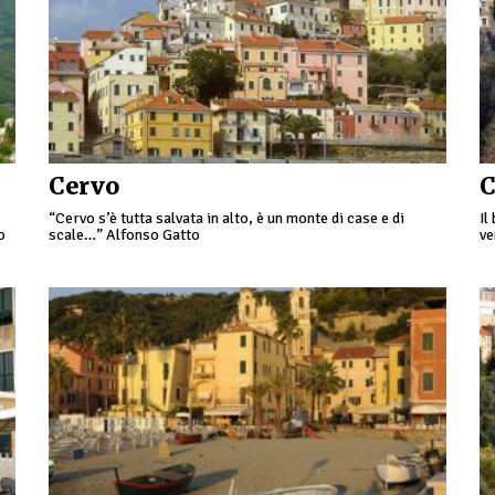
Cervo
C
“Cervo s’è tutta salvata in alto, è un monte di case e di
Il
o
scale…” Alfonso Gatto
ve
ma