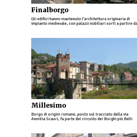
Finalborgo
Gli edifici hanno mantenuto l’architettura originaria di
impianto medievale, con palazzi nobiliari sorti a partire d
1400 volti a testimoniare l’importanza acquisita dal borg
con il passare dei secoli.
Millesimo
Borgo di origini romane, posto sul tracciato della via
Aemilia Scauri, fa parte del circuito dei Borghi più Belli
D’Italia, per il caratteristico tessuto del suo centro stori
ed importanti esempi architettonici di stampo feudale
sviluppatosi nel Duecento.