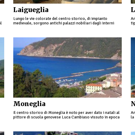
Laigueglia
L
Lungo le vie colorate del centro storico, di impianto
An
al
medievale, sorgono antichi palazzi nobiliari dagli interni
ti
o
riccamente decorati, alcuni trasformati in piacevoli
strutture ricettive.
Moneglia
N
Il centro storico di Moneglia è noto per aver dato i natali al
An
pittore di scuola genovese Luca Cambiaso vissuto in epoca
la
co
moderna.
di