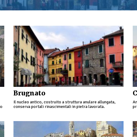
Brugnato
C
Il nucleo antico, costruito a struttura anulare allungata,
An
to
conserva portali rinascimentali in pietra lavorata.
pr
Ca
Ca