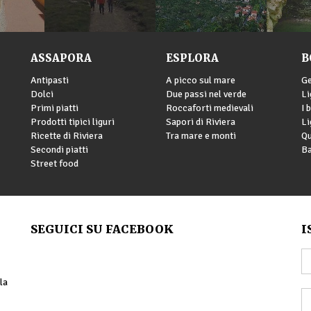
ASSAPORA
ESPLORA
B
Antipasti
A picco sul mare
G
Dolci
Due passi nel verde
Li
Primi piatti
Roccaforti medievali
I 
Prodotti tipici liguri
Sapori di Riviera
Li
Ricette di Riviera
Tra mare e monti
Qu
Secondi piatti
Ba
Street food
SEGUICI SU FACEBOOK
I
la