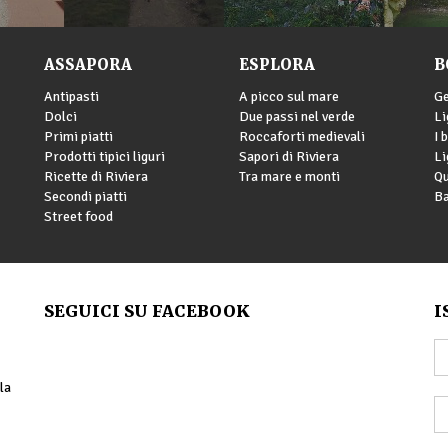
ASSAPORA
ESPLORA
B
Antipasti
A picco sul mare
G
Dolci
Due passi nel verde
Li
Primi piatti
Roccaforti medievali
I 
Prodotti tipici liguri
Sapori di Riviera
Li
Ricette di Riviera
Tra mare e monti
Qu
Secondi piatti
Ba
Street food
SEGUICI SU FACEBOOK
I
la