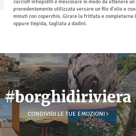
carciofi intiepiditi e mescolare in modo da ottenere 
precedentemente utilizzata versare un filo d’olio e cuoc
minuti con coperchio. Girare la frittata e completarne l
oppure tiepida, tagliata a dadini.
#borghidiriviera
CONDIVIDI LE TUE EMOZIONI