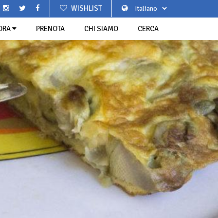
WISHLIST
ORA
PRENOTA
CHI SIAMO
CERCA
TO
SAN GIUSEPPE A BALESTRINO
RGHI PIÙ BELLI D'ITALIA
TORCETTI
 AGRITURISTICA LE GIAIRE
LIGURIA DI PONENTE
SCIACCAROTTI