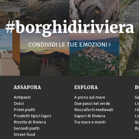
#borghidiriviera
CONDIVIDI LE TUE EMOZIONI
ASSAPORA
ESPLORA
B
Antipasti
A picco sul mare
G
Dolci
Due passi nel verde
Li
Primi piatti
Roccaforti medievali
I 
Prodotti tipici liguri
Sapori di Riviera
Li
Ricette di Riviera
Tra mare e monti
Qu
Secondi piatti
Ba
Street food