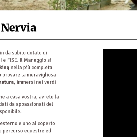
 Nervia
in da subito dotato di
I e FISE. Il Maneggio si
king
nella più completa
o provare la meravigliosa
natura
, immersi nei verdi
me a casa vostra, avrete la
dati da appassionati del
sponibile.
esterno e uno al coperto
mo percorso equestre ed