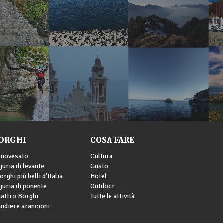
ORGHI
COSA FARE
enovesato
Cultura
guria di levante
Gusto
borghi più belli d'Italia
Hotel
guria di ponente
Outdoor
attro Borghi
Tutte le attività
ndiere arancioni