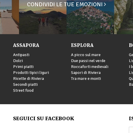
CONDIVIDI LE TUE EMOZIONI
ASSAPORA
ESPLORA
B
Antipasti
A picco sul mare
G
Dolci
Due passi nel verde
Li
Primi piatti
Roccaforti medievali
I 
Prodotti tipici liguri
Sapori di Riviera
Li
Ricette di Riviera
Tra mare e monti
Qu
Secondi piatti
Ba
Street food
SEGUICI SU FACEBOOK
I