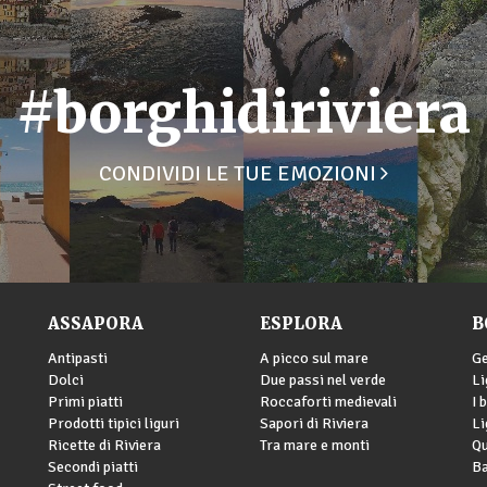
#borghidiriviera
CONDIVIDI LE TUE EMOZIONI
ASSAPORA
ESPLORA
B
Antipasti
A picco sul mare
G
Dolci
Due passi nel verde
Li
Primi piatti
Roccaforti medievali
I 
Prodotti tipici liguri
Sapori di Riviera
Li
Ricette di Riviera
Tra mare e monti
Qu
Secondi piatti
Ba