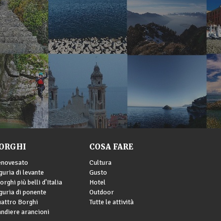
ORGHI
COSA FARE
enovesato
Cultura
guria di levante
Gusto
borghi più belli d'Italia
Hotel
guria di ponente
Outdoor
attro Borghi
Tutte le attività
ndiere arancioni