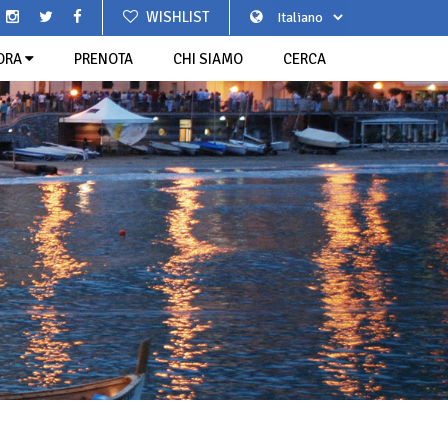
WISHLIST
ORA
PRENOTA
CHI SIAMO
CERCA
TO
 OLIMPICO DI PIETRA LIGURE
RGHI PIÙ BELLI D'ITALIA
AGLIATA
 AVVENTURA VAL DI VARA
LIGURIA DI PONENTE
SGABEI