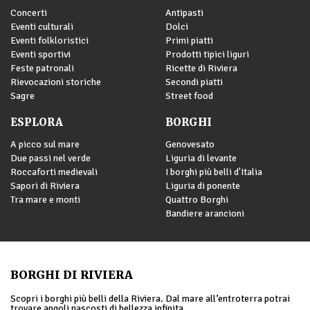
Concerti
Antipasti
Eventi culturali
Dolci
Eventi folkloristici
Primi piatti
Eventi sportivi
Prodotti tipici liguri
Feste patronali
Ricette di Riviera
Rievocazioni storiche
Secondi piatti
Sagre
Street food
ESPLORA
BORGHI
A picco sul mare
Genovesato
Due passi nel verde
Liguria di levante
Roccaforti medievali
I borghi più belli d'Italia
Sapori di Riviera
Liguria di ponente
Tra mare e monti
Quattro Borghi
Bandiere arancioni
BORGHI DI RIVIERA
Scopri i borghi più belli della Riviera. Dal mare all’entroterra potrai
trovare angoli nascosti di bellezza infinita.