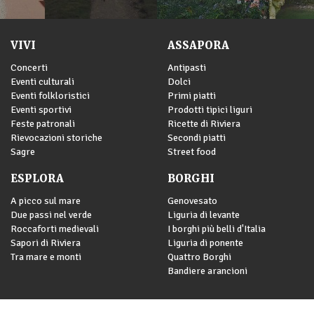
VIVI
ASSAPORA
Concerti
Antipasti
Eventi culturali
Dolci
Eventi folkloristici
Primi piatti
Eventi sportivi
Prodotti tipici liguri
Feste patronali
Ricette di Riviera
Rievocazioni storiche
Secondi piatti
Sagre
Street food
ESPLORA
BORGHI
A picco sul mare
Genovesato
Due passi nel verde
Liguria di levante
Roccaforti medievali
I borghi più belli d'Italia
Sapori di Riviera
Liguria di ponente
Tra mare e monti
Quattro Borghi
Bandiere arancioni