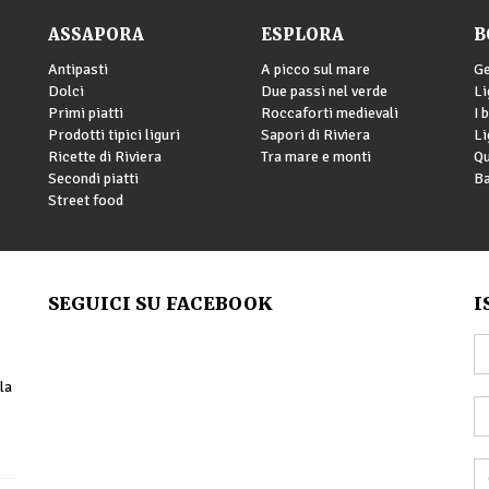
ASSAPORA
ESPLORA
B
Antipasti
A picco sul mare
G
Dolci
Due passi nel verde
Li
Primi piatti
Roccaforti medievali
I 
Prodotti tipici liguri
Sapori di Riviera
Li
Ricette di Riviera
Tra mare e monti
Qu
Secondi piatti
Ba
Street food
SEGUICI SU FACEBOOK
I
la