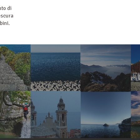
nto di
escura
bini.