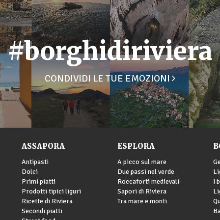
#borghidiriviera
CONDIVIDI LE TUE EMOZIONI
ASSAPORA
ESPLORA
B
Antipasti
A picco sul mare
G
Dolci
Due passi nel verde
Li
Primi piatti
Roccaforti medievali
I 
Prodotti tipici liguri
Sapori di Riviera
Li
Ricette di Riviera
Tra mare e monti
Qu
Secondi piatti
Ba