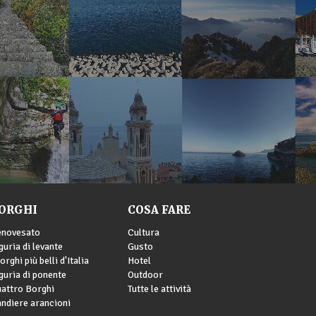
ORGHI
COSA FARE
enovesato
Cultura
guria di levante
Gusto
borghi più belli d'Italia
Hotel
guria di ponente
Outdoor
attro Borghi
Tutte le attività
ndiere arancioni