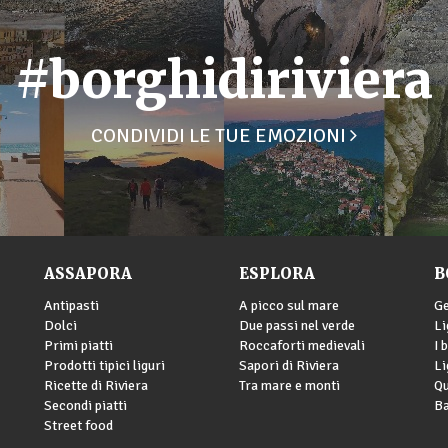
#borghidiriviera
CONDIVIDI LE TUE EMOZIONI
ASSAPORA
ESPLORA
B
Antipasti
A picco sul mare
G
Dolci
Due passi nel verde
Li
Primi piatti
Roccaforti medievali
I 
Prodotti tipici liguri
Sapori di Riviera
Li
Ricette di Riviera
Tra mare e monti
Qu
Secondi piatti
Ba
Street food