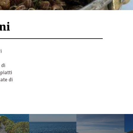
ani
i
 di
piatti
ate di