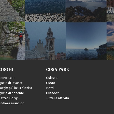
ORGHI
COSA FARE
enovesato
Cultura
guria di levante
Gusto
borghi più belli d'Italia
Hotel
guria di ponente
Outdoor
attro Borghi
Tutte le attività
ndiere arancioni