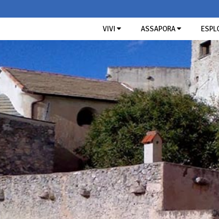
VIVI
ASSAPORA
ESPL
COSA FARE
GUSTO DI RIVIERA
I NOSTRI CONSIGLI
CERCA NEL SI
Cultura
Prodotti tipici liguri
A picco sul mare
Gusto
Ristoranti
Due passi nel verde
FEST
Hotel
Roccaforti medievali
MEDITERR
I BO
Outdoor
Sapori di Riviera
Tra mare e monti
TUTTE LE ATTIVITÀ
TUTTI GLI ITINERARI
MI