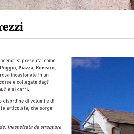
rezzi
saraceno” si presenta come
Poggio, Piazza, Roccaro,
 rosa incastonate in un
corse e collegate dagli
li e ai carri.
o disordine di volumi e di
e articolata, che sorge
iude, inaspettata da strappare