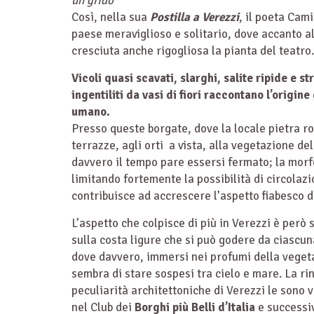
un grido
”
Così, nella sua
Postilla a Verezzi
, il poeta Cam
paese meraviglioso e solitario, dove accanto a
cresciuta anche rigogliosa la pianta del teatro.
Vicoli quasi scavati, slarghi, salite ripide e s
ingentiliti da vasi di fiori raccontano l’origin
umano.
Presso queste borgate, dove la locale pietra ro
terrazze, agli orti a vista, alla vegetazione d
davvero il tempo pare essersi fermato; la morfo
limitando fortemente la possibilità di circolaz
contribuisce ad accrescere l’aspetto fiabesco d
L’aspetto che colpisce di più in Verezzi è però 
sulla costa ligure che si può godere da ciascun
dove davvero, immersi nei profumi della vege
sembra di stare sospesi tra cielo e mare. La ri
peculiarità architettoniche di Verezzi le sono 
nel Club dei
Borghi più Belli d’Italia
e successi