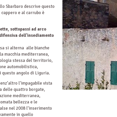
illo Sbarbaro descrive questo
l cappero e al carrubo è
trette, sottopassi ad arco
e difensiva dell’insediamento
sa si alterna alle bianche
ella macchia mediterranea,
logia stessa del territorio,
ione automobilistica,
i questo angolo di Liguria.
senz’altro l’impagabile
vista
a delle quattro borgate,
tazione mediterranea,
nomata bellezza e le
valse nel 2008 l’inserimento
vamente in quello