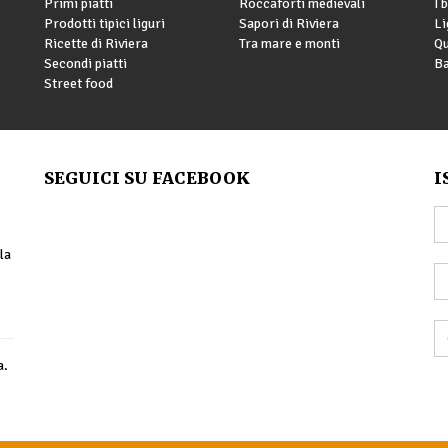
Primi piatti
Roccaforti medievali
I 
Prodotti tipici liguri
Sapori di Riviera
Li
Ricette di Riviera
Tra mare e monti
Qu
Secondi piatti
Ba
Street food
SEGUICI SU FACEBOOK
I
la
a.