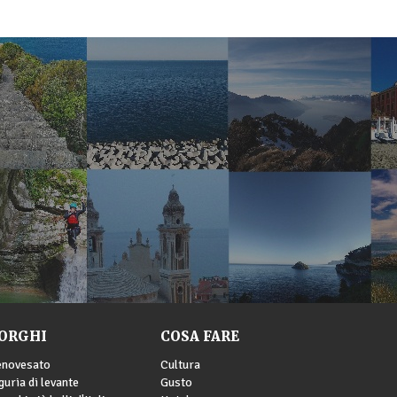
ORGHI
COSA FARE
enovesato
Cultura
guria di levante
Gusto