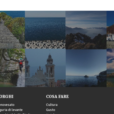
ORGHI
COSA FARE
enovesato
Cultura
guria di levante
Gusto