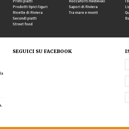
Primi piatti
Roccaforti medievali
I 
Prodotti tipici liguri
Sapori di Riviera
Li
Ricette di Riviera
Tra mare e monti
Qu
Secondi piatti
Ba
Street food
SEGUICI SU FACEBOOK
I
la
a.