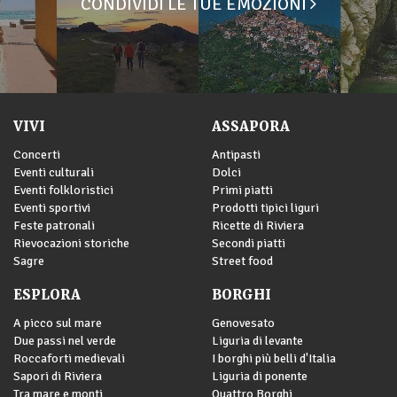
CONDIVIDI LE TUE EMOZIONI
VIVI
ASSAPORA
Concerti
Antipasti
Eventi culturali
Dolci
Eventi folkloristici
Primi piatti
Eventi sportivi
Prodotti tipici liguri
Feste patronali
Ricette di Riviera
Rievocazioni storiche
Secondi piatti
Sagre
Street food
ESPLORA
BORGHI
A picco sul mare
Genovesato
Due passi nel verde
Liguria di levante
Roccaforti medievali
I borghi più belli d'Italia
Sapori di Riviera
Liguria di ponente
Tra mare e monti
Quattro Borghi