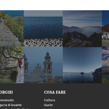
ORGHI
COSA FARE
enovesato
Cultura
guria di levante
Gusto