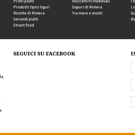
Primi piatti
Roccaforti medievali
I 
Prodotti tipici liguri
Sapori di Riviera
Li
Ricette di Riviera
Tra mare e monti
Qu
Secondi piatti
Ba
Street food
SEGUICI SU FACEBOOK
I
la
a.