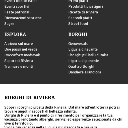
Eventi folkloristici
Primi piatti
Eventi sportivi
Prodotti tipici liguri
Feste patronali
Ricette di Riviera
Rievocazioni storiche
Secondi piatti
Sagre
Street food
ESPLORA
BORGHI
A picco sul mare
Genovesato
Due passi nel verde
Liguria di levante
Roccaforti medievali
I borghi più belli d'Italia
Sapori di Riviera
Liguria di ponente
Tra mare e monti
Quattro Borghi
Bandiere arancioni
BORGHI DI RIVIERA
Scopri i borghi più belli della Riviera. Dal mare all’entroterra potrai
trovare angoli nascosti di bellezza infinita.
Borghi di Riviera è il punto di riferimento per organizzare la tua
vacanza prenotando alberghi, servizi ed esperienze selezionate da chi
vive il territorio.
Vivi la tua vacanza nella Liguria più nascosta e più vera,