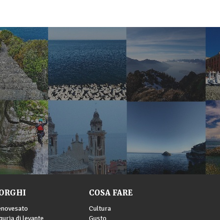
ORGHI
COSA FARE
enovesato
Cultura
guria di levante
Gusto