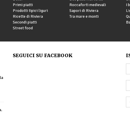
Primi piatti
Roccaforti medievali
I 
Prodotti tipici liguri
Sapori di Riviera
Li
Ricette di Riviera
Tra mare e monti
Qu
Secondi piatti
Ba
Street food
SEGUICI SU FACEBOOK
I
la
a.