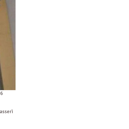
16
 asserì