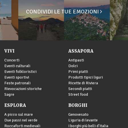
CONDIVIDI LE TUE EMOZIONI
VIVI
ASSAPORA
Concerti
Antipasti
Eventi culturali
Dolci
Eventi folkloristici
Primi piatti
Eventi sportivi
Prodotti tipici liguri
Feste patronali
Ricette di Riviera
Rievocazioni storiche
Secondi piatti
Sagre
Street food
ESPLORA
BORGHI
A picco sul mare
Genovesato
Due passi nel verde
Liguria di levante
Roccaforti medievali
I borghi più belli d'Italia