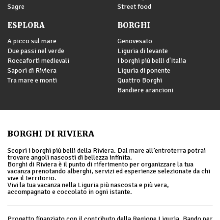
Sagre
Street food
ESPLORA
BORGHI
A picco sul mare
Genovesato
Due passi nel verde
Liguria di levante
Roccaforti medievali
I borghi più belli d'Italia
Sapori di Riviera
Liguria di ponente
Tra mare e monti
Quattro Borghi
Bandiere arancioni
BORGHI DI RIVIERA
Scopri i borghi più belli della Riviera. Dal mare all’entroterra potrai
trovare angoli nascosti di bellezza infinita.
Borghi di Riviera è il punto di riferimento per organizzare la tua
vacanza prenotando alberghi, servizi ed esperienze selezionate da chi
vive il territorio.
Vivi la tua vacanza nella Liguria più nascosta e più vera,
accompagnato e coccolato in ogni istante.
Progetto finanziato con il contributo della Regione Liguria. Bando per