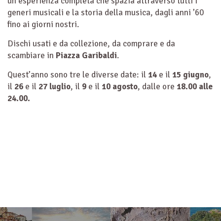
un’esperienza completa che spazia attraverso tutti i
generi musicali e la storia della musica, dagli anni ’60
fino ai giorni nostri.
Dischi usati e da collezione, da comprare e da
scambiare in
Piazza Garibaldi
.
Quest’anno sono tre le diverse date: il
14
e il
15 giugno
,
il
26
e il
27 luglio
, il
9
e il
10 agosto
, dalle ore
18.00 alle
24.00.