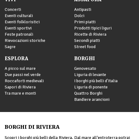
Concerti
Antipasti
Eventi culturali
Dolci
Eventi folkloristici
Primi piatti
Eventi sportivi
Prodotti tipici liguri
Feste patronali
Ricette di Riviera
Rievocazioni storiche
Secondi piatti
Sagre
Street food
ESPLORA
BORGHI
A picco sul mare
Genovesato
Due passi nel verde
Liguria di levante
Roccaforti medievali
I borghi più belli d'Italia
Sapori di Riviera
Liguria di ponente
Tra mare e monti
Quattro Borghi
Bandiere arancioni
BORGHI DI RIVIERA
Scopri i borghi più belli della Riviera. Dal mare all’entroterra potrai