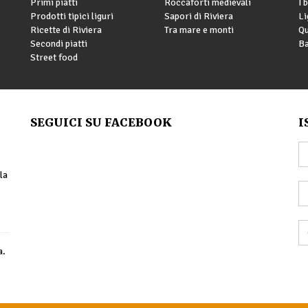
Primi piatti
Roccaforti medievali
I 
Prodotti tipici liguri
Sapori di Riviera
Li
Ricette di Riviera
Tra mare e monti
Qu
Secondi piatti
Ba
Street food
SEGUICI SU FACEBOOK
I
la
a.