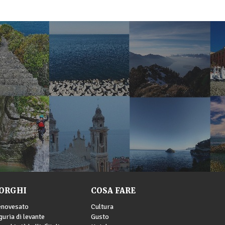
ORGHI
COSA FARE
enovesato
Cultura
guria di levante
Gusto