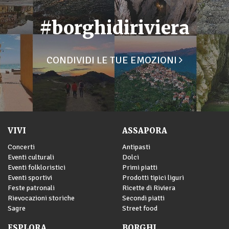
#borghidiriviera
CONDIVIDI LE TUE EMOZIONI
VIVI
ASSAPORA
Concerti
Antipasti
Eventi culturali
Dolci
Eventi folkloristici
Primi piatti
Eventi sportivi
Prodotti tipici liguri
Feste patronali
Ricette di Riviera
Rievocazioni storiche
Secondi piatti
Sagre
Street food
ESPLORA
BORGHI