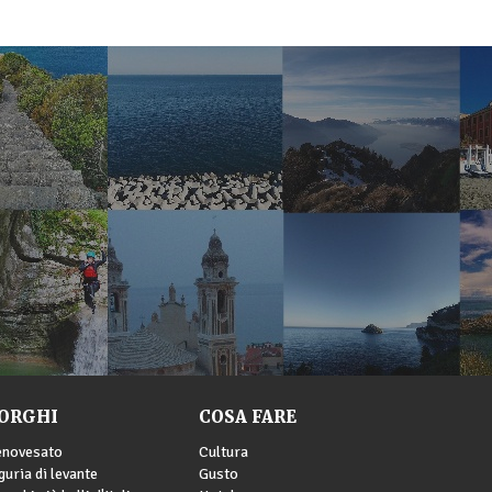
ORGHI
COSA FARE
enovesato
Cultura
guria di levante
Gusto