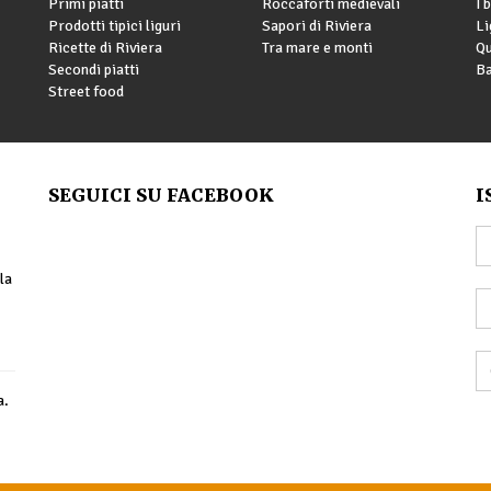
Primi piatti
Roccaforti medievali
I 
Prodotti tipici liguri
Sapori di Riviera
Li
Ricette di Riviera
Tra mare e monti
Qu
Secondi piatti
Ba
Street food
SEGUICI SU FACEBOOK
I
la
a.