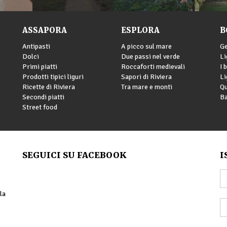
ASSAPORA
ESPLORA
B
Antipasti
A picco sul mare
G
Dolci
Due passi nel verde
Li
Primi piatti
Roccaforti medievali
I 
Prodotti tipici liguri
Sapori di Riviera
Li
Ricette di Riviera
Tra mare e monti
Qu
Secondi piatti
Ba
Street food
SEGUICI SU FACEBOOK
I
la