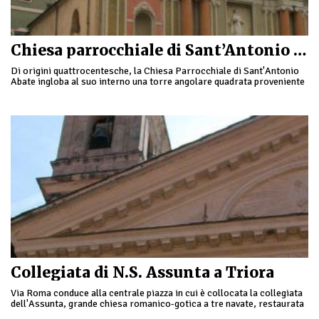
Chiesa parrocchiale di Sant’Antonio Abate a Dolceacqua
Di origini quattrocentesche, la Chiesa Parrocchiale di Sant'Antonio
Abate ingloba al suo interno una torre angolare quadrata proveniente
dalle antiche mura e divenuta poi successivamente …
Collegiata di N.S. Assunta a Triora
Via Roma conduce alla centrale piazza in cui è collocata la collegiata
dell'Assunta, grande chiesa romanico-gotica a tre navate, restaurata
nel Cinquecento e rimpicciolita ad …