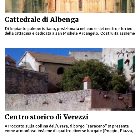
Cattedrale di Albenga
Di impianto paleocristiano, posizionata nel cuore del centro storico
della cittadina è dedicata a san Michele Arcangelo. Costruita assieme
al battistero, adiacente ad essa, fu …
Centro storico di Verezzi
Arroccato sulla collina dell’Orera, il borgo “saraceno” si presenta
come armonioso insieme di quattro diverse borgate (Poggio, Piazza,
Roccaro, Crosa), caratterizzate da costruzioni in pietra …