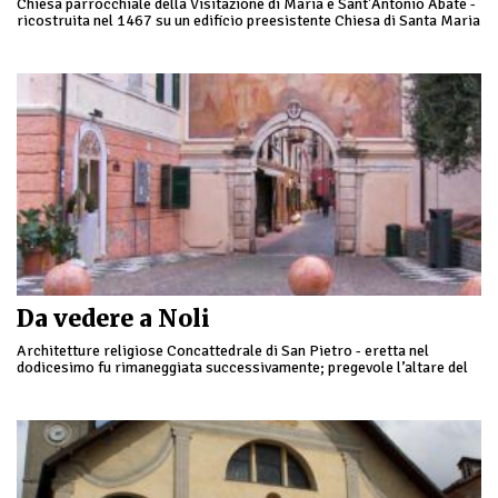
Chiesa parrocchiale della Visitazione di Maria e Sant'Antonio Abate -
ricostruita nel 1467 su un edificio preesistente Chiesa di Santa Maria
- eretta nel …
Da vedere a Noli
Architetture religiose Concattedrale di San Pietro - eretta nel
dodicesimo fu rimaneggiata successivamente; pregevole l’altare del
Seicento e una cattedra vescovile del Settecento Chiesa di San …